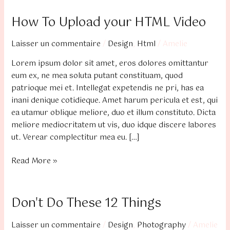
How To Upload your HTML Video
How
To
Laisser un commentaire
/
Design
,
Html
/
Amelie
Upload
your
Lorem ipsum dolor sit amet, eros dolores omittantur
HTML
eum ex, ne mea soluta putant constituam, quod
Video
patrioque mei et. Intellegat expetendis ne pri, has ea
inani denique cotidieque. Amet harum pericula et est, qui
ea utamur oblique meliore, duo et illum constituto. Dicta
meliore mediocritatem ut vis, duo idque discere labores
ut. Verear complectitur mea eu. […]
Read More »
Don't Do These 12 Things
Don't
Do
Laisser un commentaire
/
Design
,
Photography
/
Amelie
These