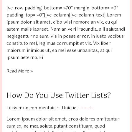
12
[vc_row padding_bottom= »70″ margin_bottom= »0″
Things
padding_top= »0″][vc_column][vc_column_text] Lorem
ipsum dolor sit amet, cibo wisi nemore an vix, cu qui
autem malis laoreet. Nam an veri iracundia, alii salutandi
neglegentur no eum. Vis in posse error, in iusto vocibus
constituto mel, legimus corrumpit et vix. Vix liber
maiorum inimicus ut, ea mei esse urbanitas, at qui
ipsum aeterno. Ei
Read More »
How Do You Use Twitter Lists?
How
Do
Laisser un commentaire
/
Unique
/
Amelie
You
Use
Lorem ipsum dolor sit amet, eros dolores omittantur
Twitter
eum ex, ne mea soluta putant constituam, quod
Lists?