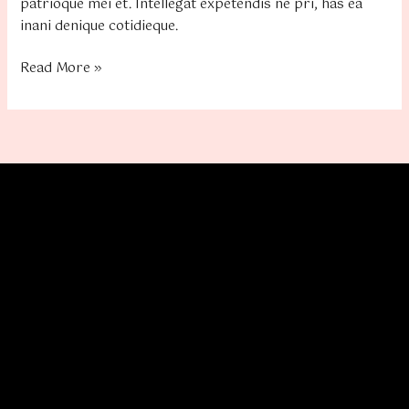
patrioque mei et. Intellegat expetendis ne pri, has ea
inani denique cotidieque.
Read More »