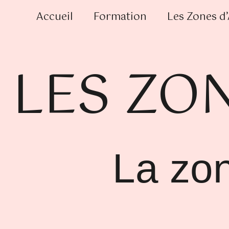
Aller
Accueil
Formation
Les Zones d
au
contenu
LES ZO
La zo