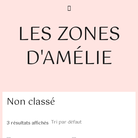
Aller
au
contenu
LES ZONES
D'AMÉLIE
Non classé
3 résultats affichés