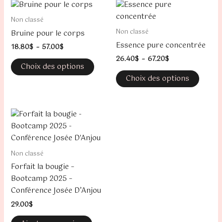
Plage
Plage
Ce
Ce
de
de
produit
produi
prix :
prix :
Non classé
18.80$
a
26.40$
a
Non classé
Bruine pour le corps
à
à
plusieurs
plusie
57.00$
67.20$
Essence pure concentrée
18.80
$
–
57.00
$
variations.
variat
26.40
$
–
67.20
$
Les
Les
Choix des options
options
optio
Choix des options
peuvent
peuve
être
être
choisies
choisi
sur
sur
la
la
page
page
Non classé
du
du
Forfait la bougie –
produit
produi
Bootcamp 2025 –
Conférence Josée D’Anjou
29.00
$