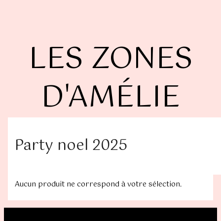
Aller
Les Zones d'Amelie inc.
au
contenu
LES ZONES
D'AMÉLIE
Party noel 2025
Aucun produit ne correspond à votre sélection.